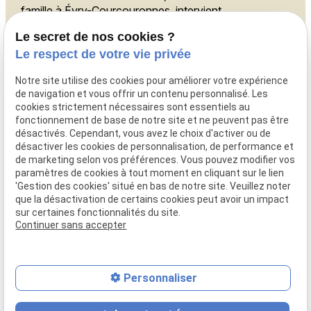
famille à Évry-Courcouronnes, intervient
également à Melun, Ris-Orangis et Corbeil-
Le secret de nos cookies ?
Essonnes.
Le respect de votre vie privée
Téléphone
Notre site utilise des cookies pour améliorer votre expérience
de navigation et vous offrir un contenu personnalisé. Les
01 88 24 23 34
cookies strictement nécessaires sont essentiels au
Adresse
fonctionnement de base de notre site et ne peuvent pas être
désactivés. Cependant, vous avez le choix d'activer ou de
11 rue des Mazières,
désactiver les cookies de personnalisation, de performance et
91000 Évry-Courcouronnes
de marketing selon vos préférences. Vous pouvez modifier vos
Horaires
paramètres de cookies à tout moment en cliquant sur le lien
'Gestion des cookies' situé en bas de notre site. Veuillez noter
que la désactivation de certains cookies peut avoir un impact
09:00 - 18:00
sur certaines fonctionnalités du site.
Lundi - Vendredi
Continuer sans accepter
Mentions légales
Politique de confidentialité
Gestion des cookies
Plan du site
Personnaliser
place
contact_page
phone