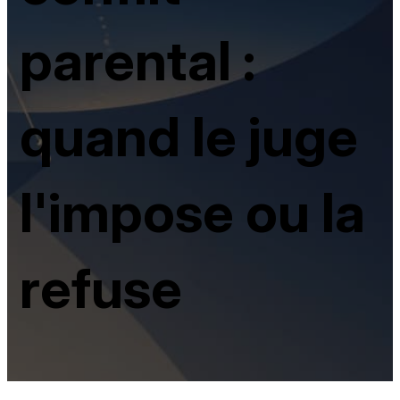
parental :
quand le juge
l'impose ou la
refuse