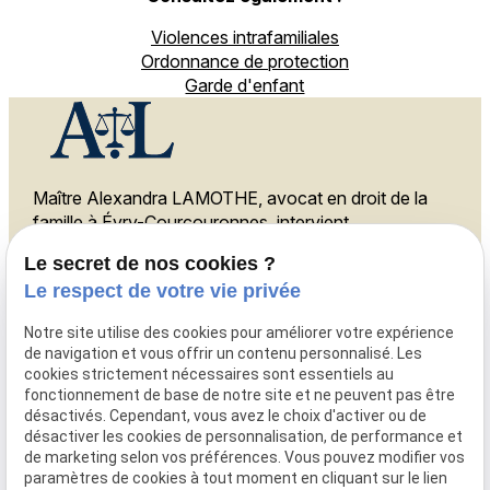
Violences intrafamiliales
Ordonnance de protection
Garde d'enfant
Maître Alexandra LAMOTHE, avocat en droit de la
famille à Évry-Courcouronnes, intervient
également à Melun, Ris-Orangis et Corbeil-
Le secret de nos cookies ?
Essonnes.
Le respect de votre vie privée
Téléphone
Notre site utilise des cookies pour améliorer votre expérience
de navigation et vous offrir un contenu personnalisé. Les
01 88 24 23 34
cookies strictement nécessaires sont essentiels au
Adresse
fonctionnement de base de notre site et ne peuvent pas être
désactivés. Cependant, vous avez le choix d'activer ou de
11 rue des Mazières,
désactiver les cookies de personnalisation, de performance et
91000 Évry-Courcouronnes
de marketing selon vos préférences. Vous pouvez modifier vos
Horaires
paramètres de cookies à tout moment en cliquant sur le lien