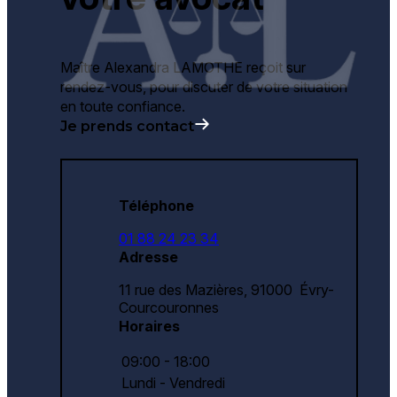
Maître Alexandra LAMOTHE reçoit sur
rendez-vous, pour discuter de votre situation
en toute confiance.
Je prends contact
Téléphone
01 88 24 23 34
Adresse
11 rue des Mazières,
91000 Évry-
Courcouronnes
Horaires
09:00 - 18:00
Lundi - Vendredi