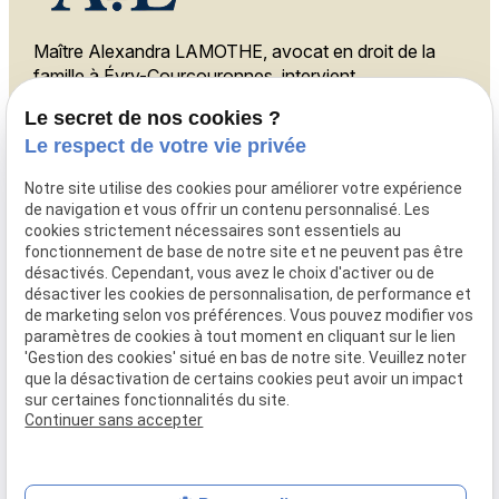
Maître Alexandra LAMOTHE, avocat en droit de la
famille à Évry-Courcouronnes, intervient
également à Melun, Ris-Orangis et Corbeil-
Le secret de nos cookies ?
Essonnes.
Le respect de votre vie privée
Téléphone
Notre site utilise des cookies pour améliorer votre expérience
de navigation et vous offrir un contenu personnalisé. Les
01 88 24 23 34
cookies strictement nécessaires sont essentiels au
Adresse
fonctionnement de base de notre site et ne peuvent pas être
désactivés. Cependant, vous avez le choix d'activer ou de
11 rue des Mazières,
désactiver les cookies de personnalisation, de performance et
91000 Évry-Courcouronnes
de marketing selon vos préférences. Vous pouvez modifier vos
Horaires
paramètres de cookies à tout moment en cliquant sur le lien
'Gestion des cookies' situé en bas de notre site. Veuillez noter
que la désactivation de certains cookies peut avoir un impact
09:00 - 18:00
sur certaines fonctionnalités du site.
Lundi - Vendredi
Continuer sans accepter
Mentions légales
Politique de confidentialité
Gestion des cookies
Plan du site