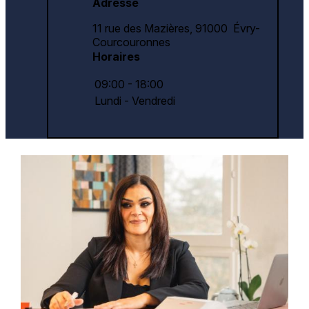
Adresse
11 rue des Mazières,
91000 Évry-
Courcouronnes
Horaires
09:00 - 18:00
Lundi - Vendredi