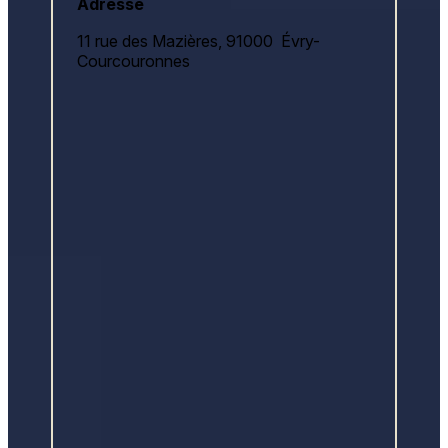
Adresse
11 rue des Mazières,
91000 Évry-
Courcouronnes