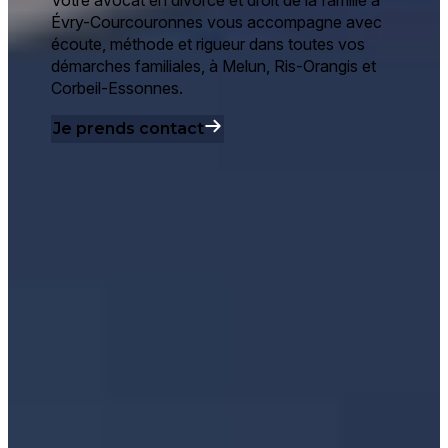
Évry-Courcouronnes vous accompagne avec
écoute, méthode et rigueur dans toutes vos
démarches familiales, à Melun, Ris-Orangis et
Corbeil-Essonnes.
Je prends contact