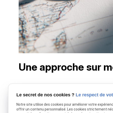
Une approche sur m
À
Évry-Courcouronnes
, mais aussi à Melun, Ris
des documents juridiques
, et la stratégie procédu
Le secret de nos cookies ?
Le respect de vot
Dans 90 % des cas, ses honoraires sont définis sous fo
Notre site utilise des cookies pour améliorer votre expérien
tant qu’avocat en droit de la famille, elle s’attache
offrir un contenu personnalisé. Les cookies strictement né