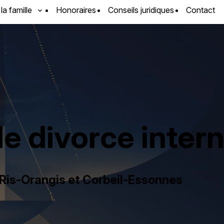
 la famille
Honoraires
Conseils juridiques
Contact
e divorce intern
Ris-Orangis et Corbeil-Essonnes