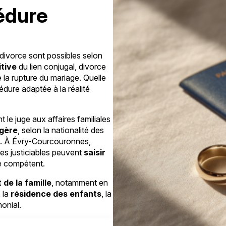
édure
 divorce sont possibles selon
itive
du lien conjugal, divorce
 la rupture du mariage. Quelle
cédure adaptée à la réalité
le juge aux affaires familiales
ngère
, selon la nationalité des
age. À Évry-Courcouronnes,
es justiciables peuvent
saisir
ire compétent.
t de la famille
, notamment en
, la
résidence des enfants
, la
monial.