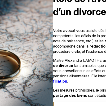
d’un divorce
Votre avocat vous assiste dès le
compétente, les délais de la pr
acte de naissance, etc.) et les
accompagne dans la
rédactio
procédure civile, et l’audience 
Maître Alexandra LAMOTHE a
de divorce
tant amiables que 
vous conseiller sur les effets d
pensions alimentaires. Elle int
filiation
.
Les mesures provisoires, le pri
partage des biens
sont étudi