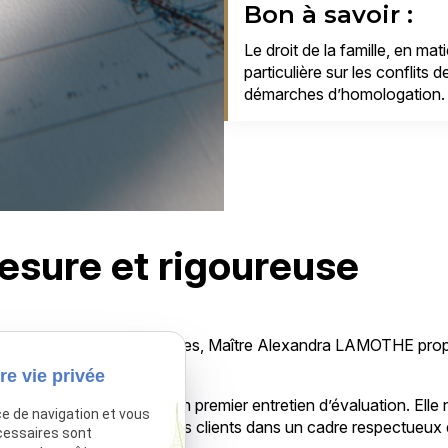
Bon à savoir :
Le droit de la famille, en mat
particulière sur les conflits 
démarches d’homologation.
esure et rigoureuse
-Orangis ou Corbeil-Essonnes, Maître Alexandra LAMOTHE propo
rale.
re vie privée
rme de forfait après un premier entretien d’évaluation. Elle n’in
ce de navigation et vous
 à défendre les intérêts de ses clients dans un cadre respectueux
cessaires sont