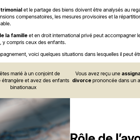
trimonial
et le partage des biens doivent être analysés au re
pensions compensatoires, les mesures provisoires et la répartit
cable.
de la famille
et en droit international privé peut accompagner l
n, y compris ceux des enfants.
pagnement, voici quelques situations dans lesquelles il peut ê
êtes marié à un conjoint de
Vous avez reçu une
assigna
é étrangère et avez des enfants
divorce
prononcée dans un a
binationaux
Rôle de l’av