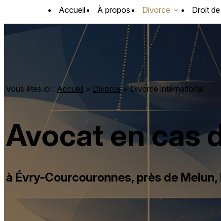
Panneau de gestion des cookies
Accueil
À propos
Divorce
Droit de
Vous êtes ici :
Accueil
>
Divorce
> Divorce international
Avocat en cas d
à Évry-Courcouronnes, près de Melun, 