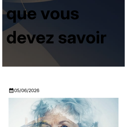
que vous
devez savoir
calendar_month
05/06/2026