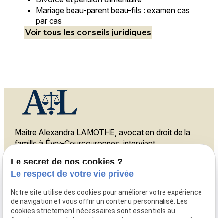
Mariage beau-parent beau-fils : examen cas
par cas
Voir tous les conseils juridiques
Maître Alexandra LAMOTHE, avocat en droit de la
famille à Évry-Courcouronnes, intervient
également à Melun, Ris-Orangis et Corbeil-
Le secret de nos cookies ?
Essonnes.
Le respect de votre vie privée
Téléphone
Notre site utilise des cookies pour améliorer votre expérience
de navigation et vous offrir un contenu personnalisé. Les
01 88 24 23 34
cookies strictement nécessaires sont essentiels au
Adresse