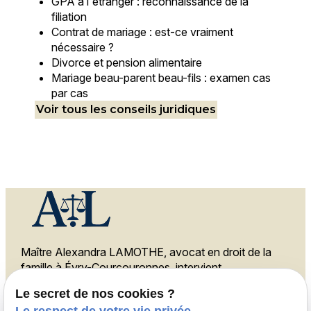
GPA à l'étranger : reconnaissance de la
filiation
Contrat de mariage : est-ce vraiment
nécessaire ?
Divorce et pension alimentaire
Mariage beau-parent beau-fils : examen cas
par cas
Voir tous les conseils juridiques
Maître Alexandra LAMOTHE, avocat en droit de la
famille à Évry-Courcouronnes, intervient
également à Melun, Ris-Orangis et Corbeil-
Le secret de nos cookies ?
Essonnes.