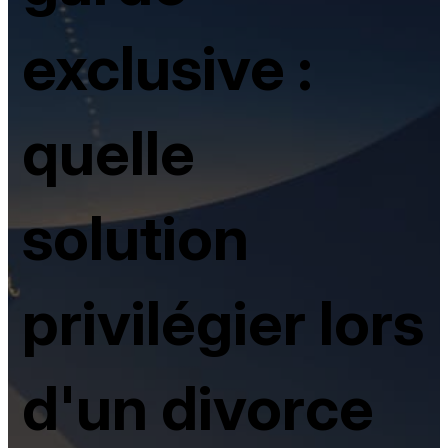
exclusive :
quelle
solution
privilégier lors
d'un divorce