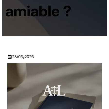
amiable ?
calendar_month
23/03/2026