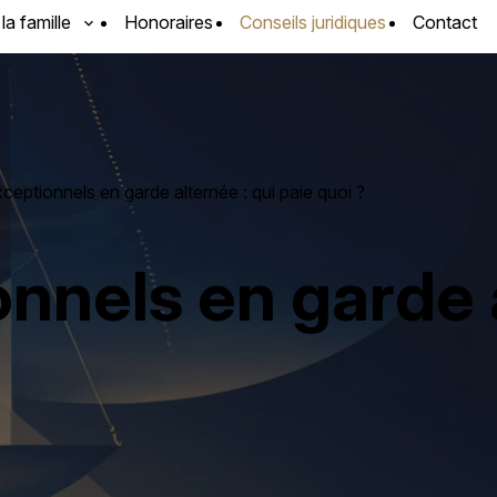
 la famille
Honoraires
Conseils juridiques
Contact
ceptionnels en garde alternée : qui paie quoi ?
onnels en garde a