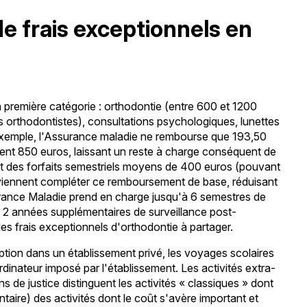
e frais exceptionnels en
a première catégorie : orthodontie (entre 600 et 1200
s orthodontistes), consultations psychologiques, lunettes
r exemple, l'Assurance maladie ne rembourse que 193,50
ent 850 euros, laissant un reste à charge conséquent de
 des forfaits semestriels moyens de 400 euros (pouvant
i viennent compléter ce remboursement de base, réduisant
surance Maladie prend en charge jusqu'à 6 semestres de
s 2 années supplémentaires de surveillance post-
 des frais exceptionnels d'orthodontie à partager.
ription dans un établissement privé, les voyages scolaires
ordinateur imposé par l'établissement. Les activités extra-
s de justice distinguent les activités « classiques » dont
ntaire) des activités dont le coût s'avère important et