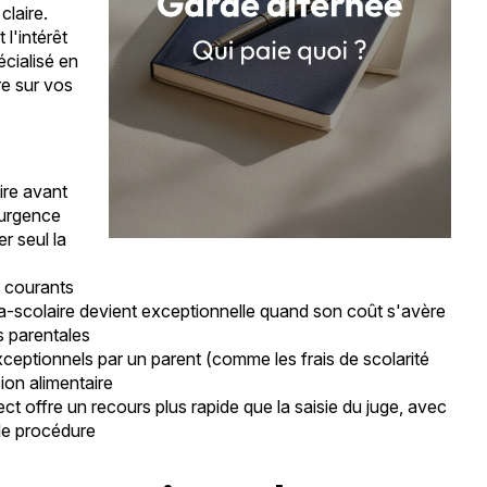
claire.
l'intérêt
cialisé en
re sur vos
ire avant
 urgence
r seul la
s courants
ra-scolaire devient exceptionnelle quand son coût s'avère
s parentales
exceptionnels par un parent (comme les frais de scolarité
ion alimentaire
t offre un recours plus rapide que la saisie du juge, avec
 de procédure