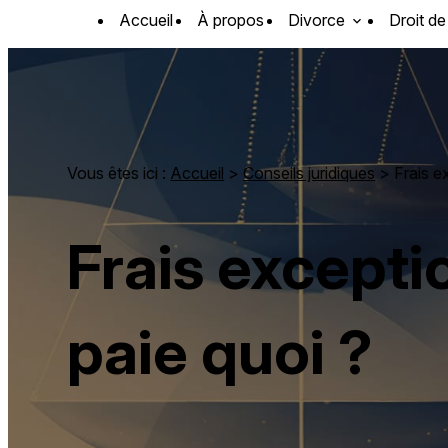
Panneau de gestion des cookies
Accueil
À propos
Divorce
Droit de
Vous êtes ici :
Accueil
>
Conseils juridiques
> Frais ex
Frais excepti
paie quoi ?