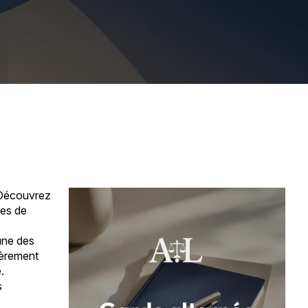
? Découvrez
gles de
'une des
lièrement
.
s