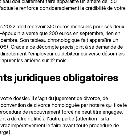
bleau doit clairement faire apparaître un arriéré de 150
 factuelle renforce considérablement la crédibilité de votre
s 2022, doit recevoir 350 euros mensuels pour ses deux
-époux n'a versé que 200 euros en septembre, rien en
cembre. Son tableau chronologique fait apparaître un
00€). Grâce à ce décompte précis joint à sa demande de
ir directement l'employeur du débiteur qui verse désormais
purer les arriérés sur 12 mois.
s juridiques obligatoires
 votre dossier. Il s'agit du jugement de divorce, de
a convention de divorce homologuée par notaire qui fixe le
procédure de recouvrement forcé ne peut être engagée.
 a dû être notifié à l'autre partie (attention : si la
devrez impérativement le faire avant toute procédure de
arge).