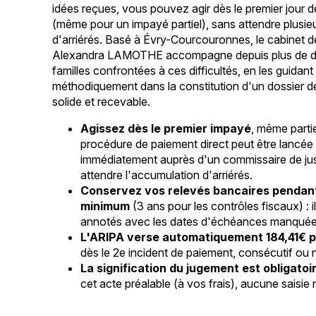
idées reçues, vous pouvez agir dès le premier jour d
(même pour un impayé partiel), sans attendre plusie
d'arriérés. Basé à Évry-Courcouronnes, le cabinet d
Alexandra LAMOTHE accompagne depuis plus de di
familles confrontées à ces difficultés, en les guidant
méthodiquement dans la constitution d'un dossier 
solide et recevable.
Agissez dès le premier impayé
, même partie
procédure de paiement direct peut être lancée
immédiatement auprès d'un commissaire de jus
attendre l'accumulation d'arriérés.
Conservez vos relevés bancaires pendan
minimum
(3 ans pour les contrôles fiscaux) : i
annotés avec les dates d'échéances manquée
L'ARIPA verse automatiquement 184,41€ p
dès le 2e incident de paiement, consécutif ou n
La signification du jugement est obligatoi
cet acte préalable (à vos frais), aucune saisie 