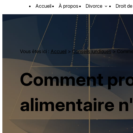
Panneau de gestion des cookies
Accueil
À propos
Divorce
Droit de
Vous êtes ici :
Accueil
>
Conseils juridiques
> Comment
Comment pro
alimentaire n