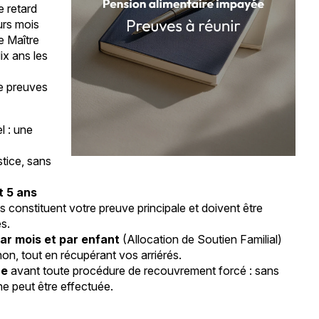
e retard
urs mois
e Maître
x ans les
de preuves
l : une
tice, sans
t 5 ans
ls constituent votre preuve principale et doivent être
s.
ar mois et par enfant
(Allocation de Soutien Familial)
on, tout en récupérant vos arriérés.
re
avant toute procédure de recouvrement forcé : sans
ne peut être effectuée.