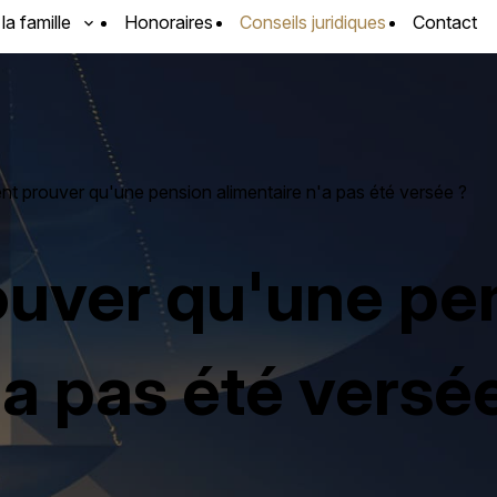
 la famille
Honoraires
Conseils juridiques
Contact
 prouver qu'une pension alimentaire n'a pas été versée ?
uver qu'une pe
'a pas été versé