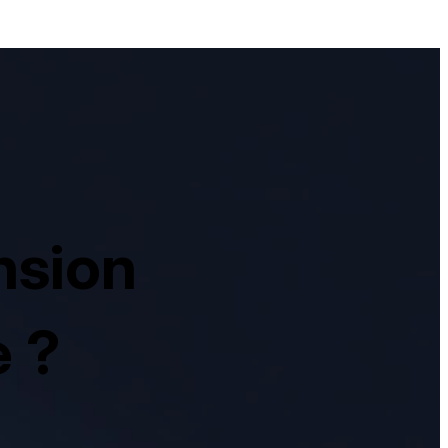
nsion
e ?