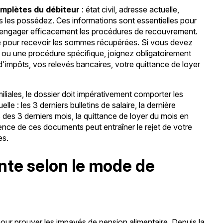
mplètes du débiteur
: état civil, adresse actuelle,
s les possédez. Ces informations sont essentielles pour
d'engager efficacement les procédures de recouvrement.
re pour recevoir les sommes récupérées. Si vous devez
ion ou une procédure spécifique, joignez obligatoirement
n d'impôts, vos relevés bancaires, votre quittance de loyer
iliales, le dossier doit impérativement comporter les
lle : les 3 derniers bulletins de salaire, la dernière
 des 3 derniers mois, la quittance de loyer du mois en
sence de ces documents peut entraîner le rejet de votre
es.
ante selon le mode de
 pour prouver les impayés de pension alimentaire. Depuis la