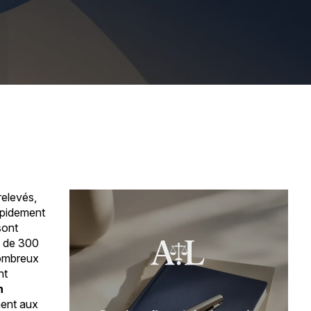
relevés,
apidement
sont
s de 300
nombreux
nt
n
ement aux