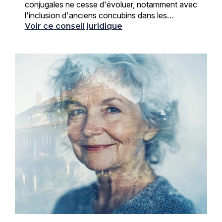
conjugales ?
conjugales ne cesse d'évoluer, notamment avec
l'inclusion d'anciens concubins dans les
circonstances aggravantes. Comprendre cette
Voir ce conseil juridique
évolution est crucial ...