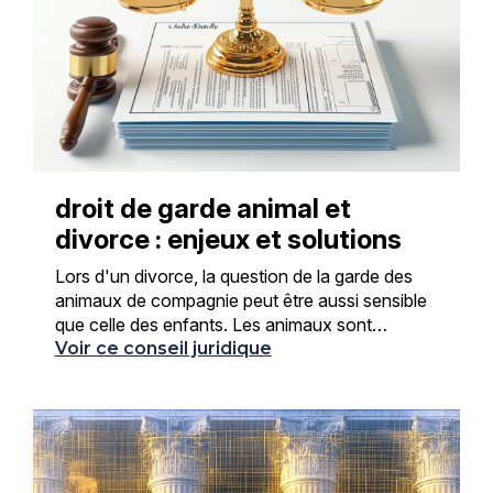
droit de garde animal et
divorce : enjeux et solutions
Lors d'un divorce, la question de la garde des
animaux de compagnie peut être aussi sensible
que celle des enfants. Les animaux sont
souvent considérés comme des membres de la
Voir ce conseil juridique
famille, ce qui rend ...