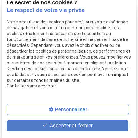
Le secret de nos cookies ?
Essonnes.
Le respect de votre vie privée
Téléphone
Notre site utilise des cookies pour améliorer votre expérience
de navigation et vous offrir un contenu personnalisé. Les
01 88 24 23 34
cookies strictement nécessaires sont essentiels au
Adresse
fonctionnement de base de notre site et ne peuvent pas être
désactivés. Cependant, vous avez le choix d'activer ou de
11 rue des Mazières,
désactiver les cookies de personnalisation, de performance et
91000 Évry-Courcouronnes
de marketing selon vos préférences. Vous pouvez modifier vos
Horaires
paramètres de cookies à tout moment en cliquant sur le lien
'Gestion des cookies' situé en bas de notre site. Veuillez noter
que la désactivation de certains cookies peut avoir un impact
09:00 - 18:00
sur certaines fonctionnalités du site.
Lundi - Vendredi
Continuer sans accepter
Mentions légales
Politique de confidentialité
Gestion des cookies
Plan du site
Personnaliser
place
contact_page
phone
Accepter et fermer
Plan d'accès
Contact
01 88 24 23 34