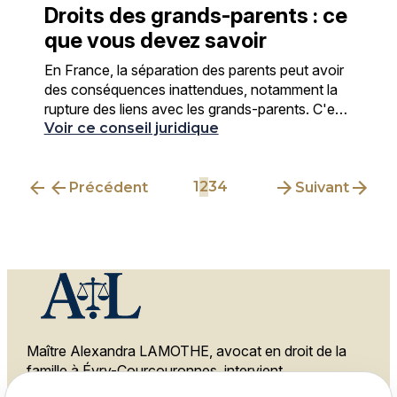
Droits des grands-parents : ce
que vous devez savoir
En France, la séparation des parents peut avoir
des conséquences inattendues, notamment la
rupture des liens avec les grands-parents. C'est
une problématique fréquente à Évry-
Voir ce conseil juridique
Courcouronnes et ...
1
2
3
4
Précédent
Suivant
Maître Alexandra LAMOTHE, avocat en droit de la
famille à Évry-Courcouronnes, intervient
également à Melun, Ris-Orangis et Corbeil-