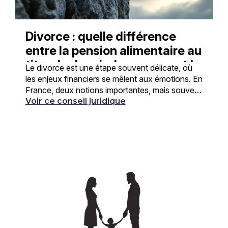
Divorce : quelle différence
entre la pension alimentaire au
titre du devoir de secours et la
Le divorce est une étape souvent délicate, où
prestation compensatoire ?
les enjeux financiers se mêlent aux émotions. En
France, deux notions importantes, mais souvent
confondues, se présentent souvent aux futurs
Voir ce conseil juridique
...