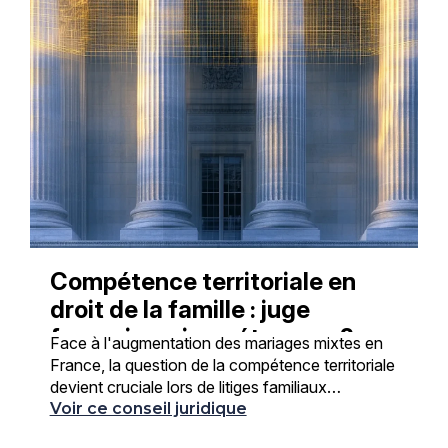
Compétence territoriale en
droit de la famille : juge
français ou juge étranger ?
Face à l'augmentation des mariages mixtes en
France, la question de la compétence territoriale
devient cruciale lors de litiges familiaux
internationaux. Cette problématique concerne
Voir ce conseil juridique
de nombreuses ...